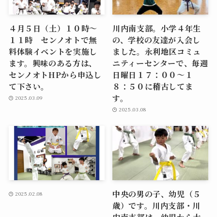
４月５日（土）１０時～
川内南支部。小学４年生
１１時 センノオトで無
の、学校の友達が入会し
料体験イベントを実施し
ました。永利地区コミュ
ます。興味のある方は、
ニティーセンターで、毎週
センノオトHPから申込し
日曜日１７：００～１
て下さい。
８：５０に稽古してま
す。
2025.03.09
2025.03.08
中央の男の子、幼児（５
2025.02.08
歳）です。川内支部・川
内南支部は、幼児から大