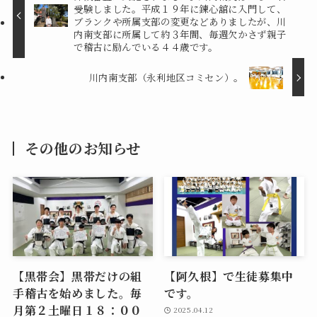
受験しました。平成１９年に錬心舘に入門して、
ブランクや所属支部の変更などありましたが、川
内南支部に所属して約３年間、毎週欠かさず親子
で稽古に励んでいる４４歳です。
川内南支部（永利地区コミセン）。
その他のお知らせ
【黒帯会】黒帯だけの組
【阿久根】で生徒募集中
手稽古を始めました。毎
です。
月第２土曜日１８：００
2025.04.12