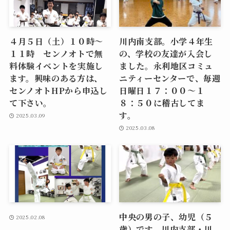
４月５日（土）１０時～
川内南支部。小学４年生
１１時 センノオトで無
の、学校の友達が入会し
料体験イベントを実施し
ました。永利地区コミュ
ます。興味のある方は、
ニティーセンターで、毎週
センノオトHPから申込し
日曜日１７：００～１
て下さい。
８：５０に稽古してま
す。
2025.03.09
2025.03.08
中央の男の子、幼児（５
2025.02.08
歳）です。川内支部・川